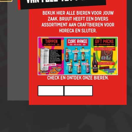
WELKOM,
Yep,
ik
BEKIJK HIER ALLE BIEREN VOOR JOUW
WE
ben
ZAAK. BRUUT HEEFT EEN DIVERS
18
ASSORTIMENT AAN CRAFTBIEREN VOOR
MOETEN
HORECA EN SLIJTER.
HET EVEN
VRAGEN,
Nope,
nog
BEN JE
niet
OUDER
CHECK EN ONTDEK ONZE BIEREN.
DAN 18?
HORECA
SLIJTERIJ